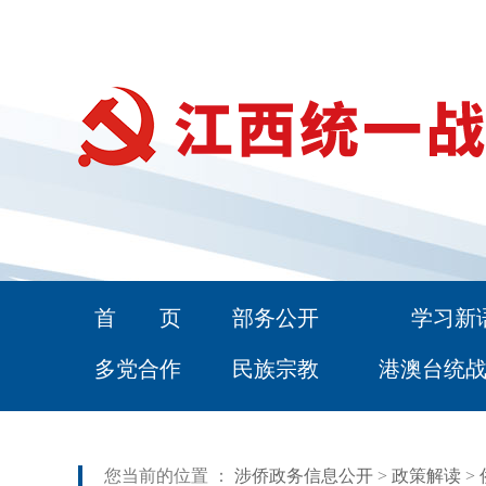
首 页
部务公开
学习新
多党合作
民族宗教
港澳台统
您当前的位置 ：
涉侨政务信息公开
>
政策解读
>