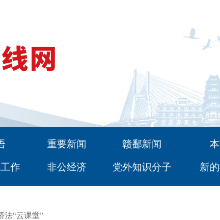
语
重要新闻
赣鄱新闻
本
战工作
非公经济
党外知识分子
新的
侨法“云课堂”