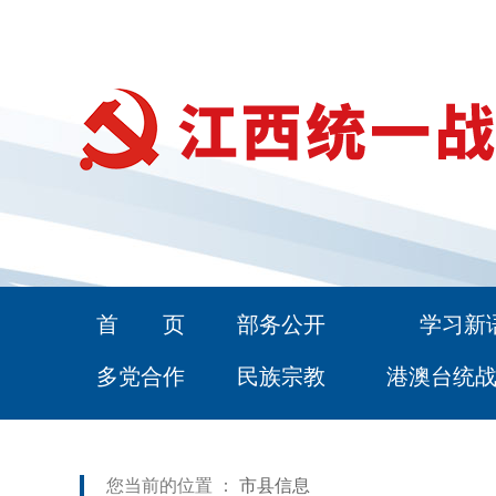
首 页
部务公开
学习新
多党合作
民族宗教
港澳台统
您当前的位置 ：
市县信息