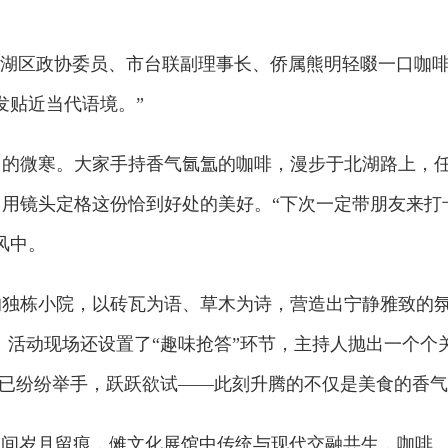
湖区政协委员、市台联副理事长、侨属熊明轻啜一口咖啡
发贴近当代语境。”
微寒。大家手持香气氤氲的咖啡，漫步于北湖路上，任
用镜头定格这份恰到好处的美好。“下次一定带朋友来打
风中。
栋小院，以砖瓦为语、草木为诗，营造出宁静雅致的氛
。活动现场还设置了“趣味抢答”环节，主持人抛出一个个
者已纷纷举手，跃跃欲试——此刻升腾的不仅是美食的香
瓦间岁月留痕，傩文化展馆中传统与现代交融共生，咖啡