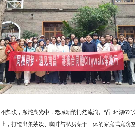
映，潋滟湖光中，老城新韵悄然流淌。“品·环湖69”文
上，打造出集茶饮、咖啡与私房菜于一体的家庭式庭院空