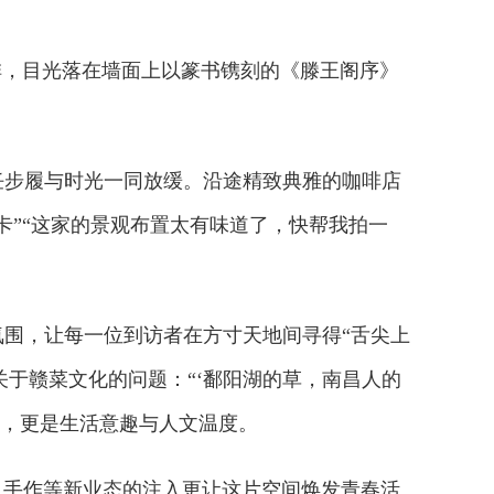
，目光落在墙面上以篆书镌刻的《滕王阁序》
步履与时光一同放缓。沿途精致典雅的咖啡店
卡”“这家的景观布置太有味道了，快帮我拍一
围，让每一位到访者在方寸天地间寻得“舌尖上
关于赣菜文化的问题：“‘鄱阳湖的草，南昌人的
气，更是生活意趣与人文温度。
、手作等新业态的注入更让这片空间焕发青春活