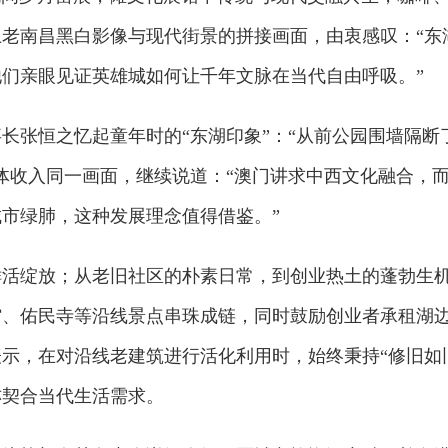
老南昌黑白影像与现代街景的拼接画面，由衷感叹：“东
们亲眼见证英雄城如何让千年文脉在当代自由呼吸。”
张恒之忆起童年时的“东湖印象”：“从前公园围墙隔断
体收入同一画面，继续说道：“澳门讲求中西文化融合，
市绿肺，这种发展理念值得借鉴。”
绽放；从老旧社区的朴素日常，到创业热土的蓬勃生机—
馆、佑民寺等沿线景点串珠成链，同时鼓励创业者承租湖
示，在对沿线老建筑进行活化利用时，始终秉持“修旧如
亦契合当代生活需求。