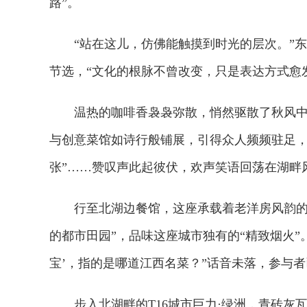
路”。
“站在这儿，仿佛能触摸到时光的层次。”东
节选，“文化的根脉不曾改变，只是表达方式愈
温热的咖啡香袅袅弥散，悄然驱散了秋风中的
与创意菜馆如诗行般铺展，引得众人频频驻足，
张”……赞叹声此起彼伏，欢声笑语回荡在湖畔
行至北湖边餐馆，这座承载着老洋房风韵的独
的都市田园”，品味这座城市独有的“精致烟火”
宝’，指的是哪道江西名菜？”话音未落，参与
步入北湖畔的T16城市巨力·绿洲，青砖灰