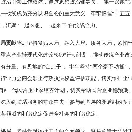
治引领工作载体，通过思想政治辅导员、“第一议题”制度
一战线成员充分认识全会的重大意义，牢牢把握“十五五
，汇聚“一起来想、一起来干”的统战合力。
大局贡献率。
坚持紧贴大局、融入大局、服务大局，紧扣“
重点产业链现代化建设“869”行动计划，推动传统产业
有分量、有见地的“金点子”。牢牢坚持“两个毫不动摇”
行业协会商会涉企行政执法权益评估职能，切实维护企业
来”年轻一代民营企业家培养计划，切实帮助民营企业稳预
员深入到联系服务的群众中去，参与到基层的矛盾纠纷多
线各领域的和谐稳定促进全社会的和谐稳定。
作格局。
坚持党对统战工作的全面领导，聚焦构建大统战工