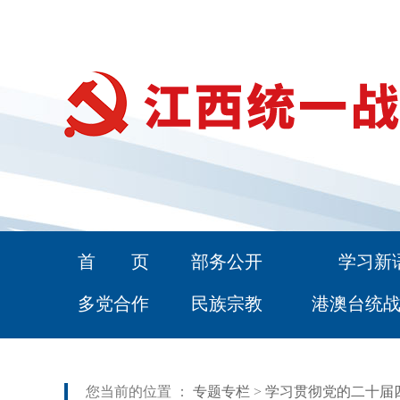
首 页
部务公开
学习新
多党合作
民族宗教
港澳台统
您当前的位置 ：
专题专栏
>
学习贯彻党的二十届