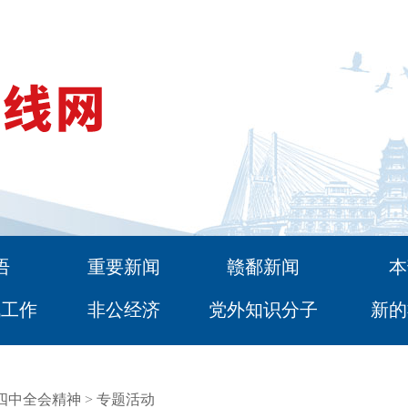
语
重要新闻
赣鄱新闻
本
战工作
非公经济
党外知识分子
新的
四中全会精神
>
专题活动