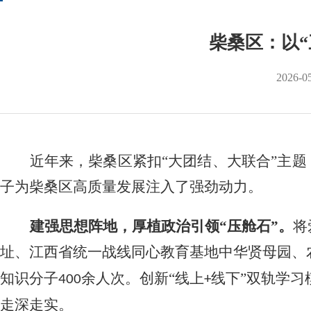
柴桑区：以
2026-0
近年来，
柴桑区
紧扣
“
大团结
、
大联合
”
主题
子为柴桑区高质量发展注入了强劲动力。
建强思想阵地，厚植政治引领
“
压舱石
”。
将
址、江西
省统一战线同心教育基地中华贤母园
、
知识分子
余人次。创新
“
线上
线下
”
双轨学习
4
00
+
走深走实。