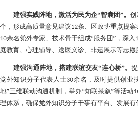
建强实践阵地，激活为民为企
“智囊团”。
创
个，形成高质量意见建议
条、区政协重点提案
12
余名党外专家、技术骨干组成
“服务
团
”
，深入
10
庭教育、心理辅导、
送医
义诊、非遗展示等
志愿
建强沟通阵地，搭建联谊交友
“连心桥”。
提
党外知识分子
代表人士
余名，
及时提供创业
30
地”三维联动沟通机制，
举办
“
知联茶叙
”
等活动
1
理体系，
确保
党外知识分子干事有平台、发展有