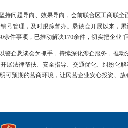
坚持问题导向、效果导向，会前联合区工商联全
行
销号管理
，
及时
跟踪督办。恳谈会开展以来，累
80余件
事项
，已推动
解决
170余件
，切实把企业
“
以警企恳谈会为抓手，持续深化涉企服务，推动
同开展法律帮扶、安全指导、交通优化、
纠纷化解
透明可预期的营商环境，让
民营
企业
安心投资、放