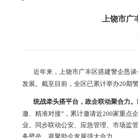
上饶市广
近年来，上饶市广丰区
搭建警企恳谈
发展。截至目前，全区已累计举办
20
期
统战牵头搭平台，政企联动聚合力
。
邀、精准对接”，累计邀请
近
200家重
业。同步联动公安、
应急管理、市场监
务壁垒，凝聚助企发展强大合力。