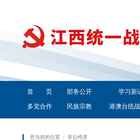
首 页
部务公开
学习新
多党合作
民族宗教
港澳台统
您当前的位置 ：
非公经济