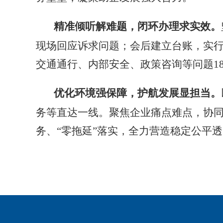
精准倾听解难题，闭环办理求实效
。
现场回应
诉求
问题
；
会后建立台账
，
实
交通通行、内部安全、政策咨询等问题
1
优化环境强保障，护航发展显担当
。
务
等
直达一线。聚焦企业痛点难点，协
务、“零拖延”落实，全力营造稳定公平