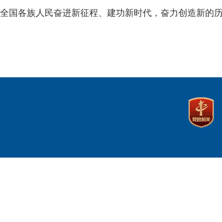
全国各族人民奋进新征程、建功新时代，奋力创造新的历