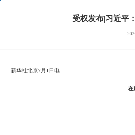
受权发布|习近平
202
新华社北京7月1日电
在