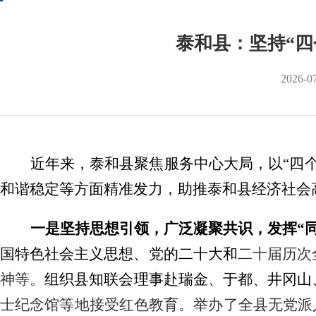
泰和县：坚持“
2026-0
近年来，泰和县
聚焦
服务
中心大局，
以
“四
和谐稳定等方面精准发力，助推
泰和县
经济社会
一是坚持思想引领，广泛凝聚共识，发挥
“
国特色社会主义思想
、
党的二十大
和
二十届历次
神等。
组织
县知联会
理事
赴
瑞金、于都、井冈山
士纪念馆等地接受红色教育。
举办了全县
无党派